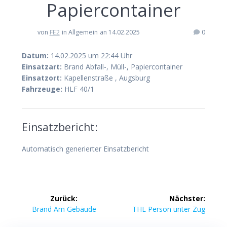
Papiercontainer
von
FE2
in Allgemein
an 14.02.2025
0
Datum:
14.02.2025 um 22:44 Uhr
Einsatzart:
Brand Abfall-, Müll-, Papiercontainer
Einsatzort:
Kapellenstraße , Augsburg
Fahrzeuge:
HLF 40/1
Einsatzbericht:
Automatisch generierter Einsatzbericht
Beitragsnavigation
Zurück:
Nächster:
Vorheriger
Nächster
Brand Am Gebäude
THL Person unter Zug
Beitrag:
Beitrag: