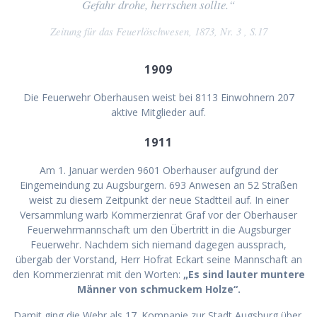
Gefahr drohe, herrschen sollte.“
Zeitung für das Feuerlöschwesen, 1873, Nr. 3 , S.17
1909
Die Feuerwehr Oberhausen weist bei 8113 Einwohnern 207
aktive Mitglieder auf.
1911
Am 1. Januar werden 9601 Oberhauser aufgrund der
Eingemeindung zu Augsburgern. 693 Anwesen an 52 Straßen
weist zu diesem Zeitpunkt der neue Stadtteil auf. In einer
Versammlung warb Kommerzienrat Graf vor der Oberhauser
Feuerwehrmannschaft um den Übertritt in die Augsburger
Feuerwehr. Nachdem sich niemand dagegen aussprach,
übergab der Vorstand, Herr Hofrat Eckart seine Mannschaft an
den Kommerzienrat mit den Worten:
„Es sind lauter muntere
Männer von schmuckem Holze“.
Damit ging die Wehr als 17. Kompanie zur Stadt Augsburg über.