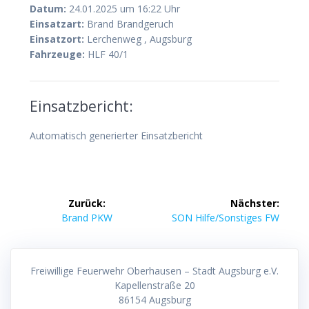
Datum:
24.01.2025 um 16:22 Uhr
Einsatzart:
Brand Brandgeruch
Einsatzort:
Lerchenweg , Augsburg
Fahrzeuge:
HLF 40/1
Einsatzbericht:
Automatisch generierter Einsatzbericht
Beitragsnavigation
Zurück:
Nächster:
Vorheriger
Nächster
Brand PKW
SON Hilfe/Sonstiges FW
Beitrag:
Beitrag:
Freiwillige Feuerwehr Oberhausen – Stadt Augsburg e.V.
Kapellenstraße 20
86154 Augsburg