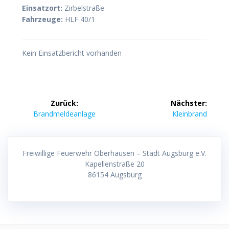
Einsatzort:
Zirbelstraße
Fahrzeuge:
HLF 40/1
Kein Einsatzbericht vorhanden
Beitragsnavigation
Zurück:
Nächster:
Vorheriger
Nächster
Brandmeldeanlage
Kleinbrand
Beitrag:
Beitrag:
Freiwillige Feuerwehr Oberhausen – Stadt Augsburg e.V.
Kapellenstraße 20
86154 Augsburg