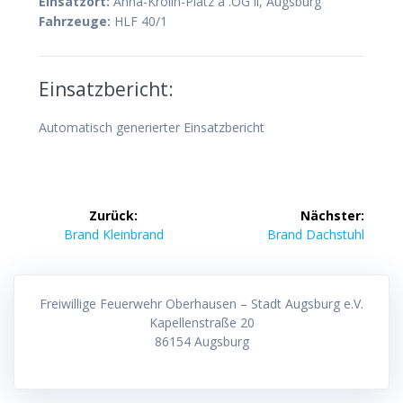
Einsatzort:
Anna-Krölin-Platz a .OG li, Augsburg
Fahrzeuge:
HLF 40/1
Einsatzbericht:
Automatisch generierter Einsatzbericht
Beitragsnavigation
Zurück:
Nächster:
Vorheriger
Nächster
Brand Kleinbrand
Brand Dachstuhl
Beitrag:
Beitrag:
Freiwillige Feuerwehr Oberhausen – Stadt Augsburg e.V.
Kapellenstraße 20
86154 Augsburg