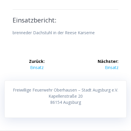
Einsatzbericht:
brenneder Dachstuhl in der Reese Karserne
Beitragsnavigation
Zurück:
Nächster:
Vorheriger
Nächster
Einsatz
Einsatz
Beitrag:
Beitrag:
Freiwillige Feuerwehr Oberhausen – Stadt Augsburg e.V.
Kapellenstraße 20
86154 Augsburg