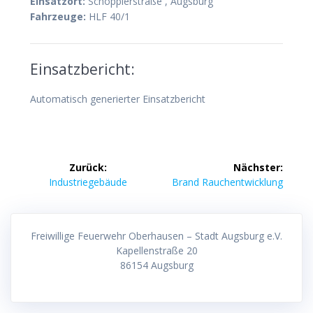
Einsatzort:
Schöpplerstraße , Augsburg
Fahrzeuge:
HLF 40/1
Einsatzbericht:
Automatisch generierter Einsatzbericht
Beitragsnavigation
Zurück:
Nächster:
Vorheriger
Nächster
Industriegebäude
Brand Rauchentwicklung
Beitrag:
Beitrag:
Freiwillige Feuerwehr Oberhausen – Stadt Augsburg e.V.
Kapellenstraße 20
86154 Augsburg